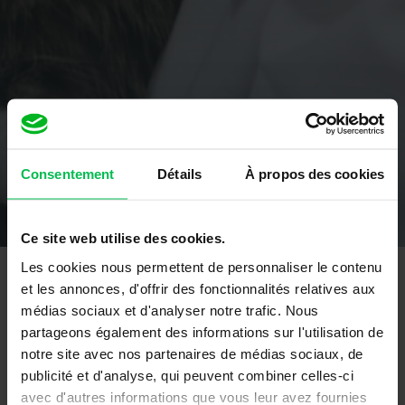
Consentement
Détails
À propos des cookies
Ce site web utilise des cookies.
Les cookies nous permettent de personnaliser le contenu
et les annonces, d'offrir des fonctionnalités relatives aux
Moyens et supports pédagogiques
médias sociaux et d'analyser notre trafic. Nous
partageons également des informations sur l'utilisation de
Mise à disposition d’un extranet par participant
notre site avec nos partenaires de médias sociaux, de
(planning, liste des formateurs avec expertises,
publicité et d'analyse, qui peuvent combiner celles-ci
avec d'autres informations que vous leur avez fournies
espace partagé avec le formateur, …)