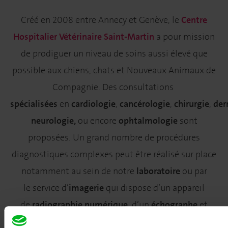
Créé en 2008 entre Annecy et Genève, le
Centre
Hospitalier Vétérinaire Saint-Martin
a pour mission
de prodiguer un niveau de soins aussi élevé que
possible aux chiens, chats et Nouveaux Animaux de
Compagnie. Des consultations
spécialisées
en
cardiologie
,
cancérologie
,
chirurgie
,
der
neurologie,
ou encore
ophtalmologie
sont
proposées. Un grand nombre de procédures
diagnostiques complexes peut être réalisé sur place
notamment au sein de notre
laboratoire
ou par
le service d’
imagerie
qui dispose d’un appareil
de
radiographie numérique
, d’un
échographe
et
d’un
scanner
. Lorsque l’état du patient le justifie, des