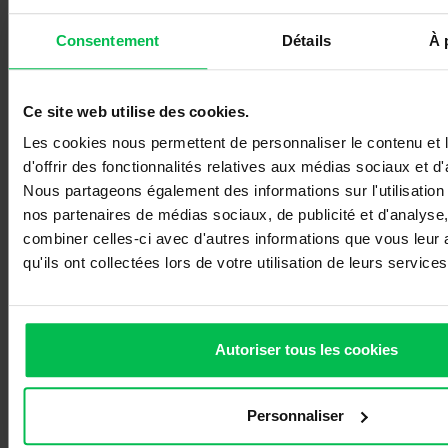
interventions chirurgicales ou des traitements
Consentement
Détails
À 
médicaux poussés nécessitant l’hospitalisation ou
des soins intensifs sont mis en œuvre. Une fois ces
Ce site web utilise des cookies.
actes diagnostiques ou thérapeutiques réalisés, le
Les cookies nous permettent de personnaliser le contenu et
suivi de l’animal est effectué auprès du vétérinaire
d'offrir des fonctionnalités relatives aux médias sociaux et d'
traitant.
Nous partageons également des informations sur l'utilisation
nos partenaires de médias sociaux, de publicité et d'analyse
combiner celles-ci avec d'autres informations que vous leur 
qu'ils ont collectées lors de votre utilisation de leurs services
Autoriser tous les cookies
Personnaliser