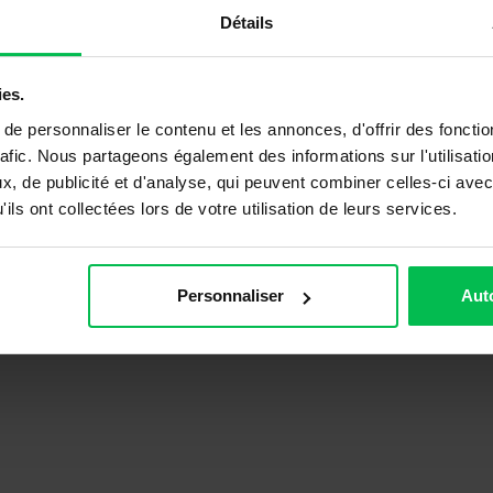
Détails
ies.
e personnaliser le contenu et les annonces, d'offrir des fonctio
rafic. Nous partageons également des informations sur l'utilisati
e par le FIF-PL (pour les
Les informations à saisir e
, de publicité et d'analyse, qui peuvent combiner celles-ci avec
).
ils ont collectées lors de votre utilisation de leurs services.
SIRET : 40530368600019
 vous rapprocher des
Nom : B.C.D.H
Personnaliser
Auto
N° de déclaration d’acti
Le code NAF pour les vétér