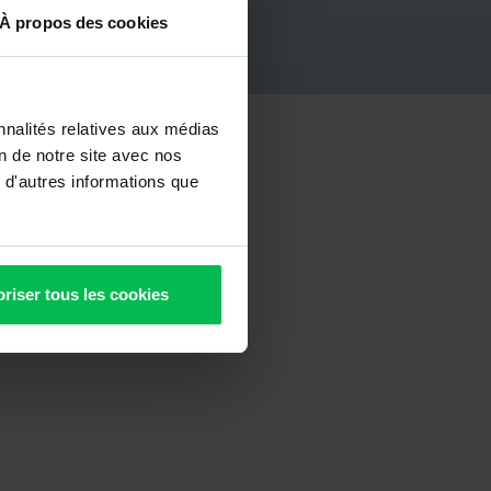
À propos des cookies
nnalités relatives aux médias
on de notre site avec nos
n ligne sont :
 d'autres informations que
riser tous les cookies
vité : 00000000000
inaires : 7500Z