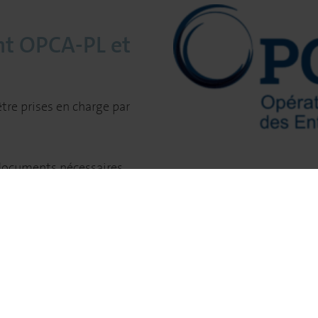
nt OPCA-PL et
tre prises en charge par
s documents nécessaires
de de prise en charge sur
mation et
e, celui-ci peut accepter