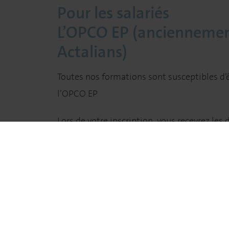
Pour les salariés
L’OPCO EP (ancienneme
Actalians)
Toutes nos formations sont susceptibles d’ê
l’OPCO EP
Lors de votre inscription, vous recevrez le
afin de vous permettre de faire votre deman
votre compte OPCO EP (programme de for
convention/contrat de formation)
La clinique / le CHV
En accord avec votre établissement d’exercic