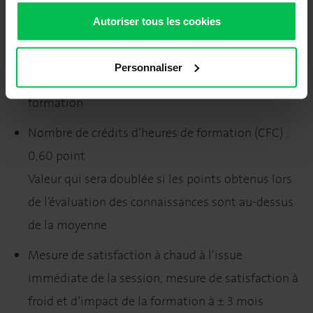
d’image / vidéo)
Autoriser tous les cookies
Modalités d’évaluation
Personnaliser
Evaluation des connaissances par QCM en fin de
formation
Nombre de crédits d’heures de formation (CFC) :
0,60 point
Valeur qui sera doublée si les points obtenus lors
de l’évaluation des connaissances sont au-dessus
de la moyenne.
Mesure de satisfaction à chaud à l’issue
immédiate de la session, mesure de satisfaction à
froid et d’impact de la formation à ± 3 mois