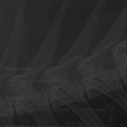
Public visé
Vétérinaires canins ou mixtes
Pré-requis
Être inscrit à
L’Ordre National des Vétérinaires
Modalités pédagogiques