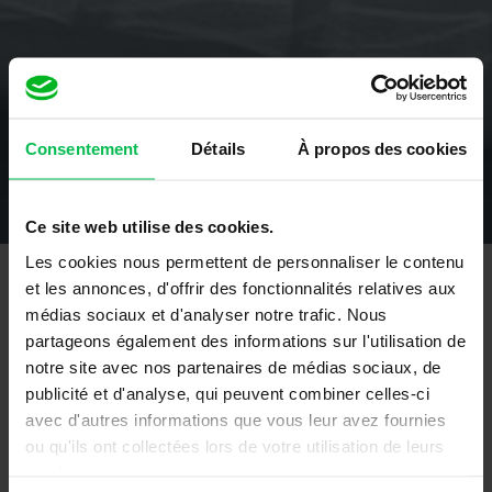
Consentement
Détails
À propos des cookies
Ce site web utilise des cookies.
Les cookies nous permettent de personnaliser le contenu
et les annonces, d'offrir des fonctionnalités relatives aux
Moyens et supports pédagogiques
médias sociaux et d'analyser notre trafic. Nous
partageons également des informations sur l'utilisation de
Mise à disposition d’un extranet par participant
notre site avec nos partenaires de médias sociaux, de
publicité et d'analyse, qui peuvent combiner celles-ci
(planning, liste des formateurs avec expertises,
avec d'autres informations que vous leur avez fournies
espace partagé avec le formateur, …)
ou qu'ils ont collectées lors de votre utilisation de leurs
services.
Supports de formation (études de cas, analyse