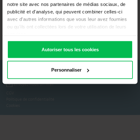
notre site avec nos partenaires de médias sociaux, de
publicité et d'analyse, qui peuvent combiner celles-ci
avec d'autres informations que vous leur avez fournies
ou qu'ils ont collectées lors de votre utilisation de leurs
services.
Autoriser tous les cookies
BCDH – ProgressVet, 9 RUE DE VERDUN 94250 GENTILLY – Siret :
Personnaliser
40530368600027
Envoyez-nous un mail
CGV
Politique de confidentialité
Cookies